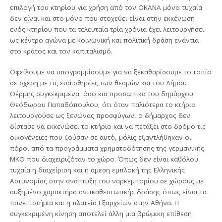
επιλογή του κτηρίου για χρήση από τον ΟΚΑΝΑ μόνο τυχαία
δεν είναι και στο μόνο που στοχεύει είναι στην εκκένωση
ενός κτηρίου που τα τελευταία τρία χρόνια έχει λειτουργήσει
ως κέντρο αγώνα με κοινωνική και πολιτική δράση ενάντια
στο κράτος και τον καπιταλισμό.
Οφείλουμε να υπογραμμίσουμε για να ξεκαθαρίσουμε το τοπίο
σε σχέση με τις ευαισθησίες των θεσμών και του Δήμου
Θέρμης συγκεκριμένα, όσο και προσωπικά του δημάρχου
Θεόδωρου Παπαδόπουλου, ότι όταν παλιότερα το κτήριο
λειτουργούσε ως ξενώνας προσφύγων, ο δήμαρχος δεν
δίστασε να εκκενώσει το κτήριο και να πετάξει στο δρόμο τις
οικογένειες που ζούσαν σε αυτό, μόλις εξαντλήθηκαν οι
πόροι από τα προγράμματα χρηματοδότησης της γερμανικής
ΜΚΟ που διαχειριζόταν το χώρο. Όπως δεν είναι καθόλου
τυχαία η διαχείριση και η άμεση εμπλοκή της Ελληνικής
Αστυνομίας στην ανάπτυξη του ναρκεμπορίου σε χώρους με
αυξημένο χαρακτήρα αντικαθεστωτικής δράσης όπως είναι τα
πανεπιστήμια και η πλατεία Εξαρχείων στην Αθήνα. Η
συγκεκριμένη κίνηση αποτελεί άλλη μια βρώμικη επίθεση