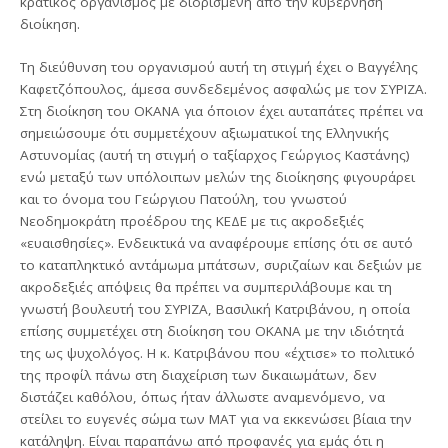
κρατικός οργανισμός με διορισμένη από την κυβέρνηση
διοίκηση.
Τη διεύθυνση του οργανισμού αυτή τη στιγμή έχει ο Βαγγέλης
Καφετζόπουλος, άμεσα συνδεδεμένος ασφαλώς με τον ΣΥΡΙΖΑ.
Στη διοίκηση του ΟΚΑΝΑ για όποιον έχει αυταπάτες πρέπει να
σημειώσουμε ότι συμμετέχουν αξιωματικοί της Ελληνικής
Αστυνομίας (αυτή τη στιγμή ο ταξίαρχος Γεώργιος Καστάνης)
ενώ μεταξύ των υπόλοιπων μελών της διοίκησης φιγουράρει
και το όνομα του Γεώργιου Πατούλη, του γνωστού
Νεοδημοκράτη προέδρου της ΚΕΔΕ με τις ακροδεξιές
«ευαισθησίες». Ενδεικτικά να αναφέρουμε επίσης ότι σε αυτό
το καταπληκτικό αντάμωμα μπάτσων, συριζαίων και δεξιών με
ακροδεξιές απόψεις θα πρέπει να συμπεριλάβουμε και τη
γνωστή βουλευτή του ΣΥΡΙΖΑ, Βασιλική Κατριβάνου, η οποία
επίσης συμμετέχει στη διοίκηση του ΟΚΑΝΑ με την ιδιότητά
της ως ψυχολόγος. Η κ. Κατριβάνου που «έχτισε» το πολιτικό
της προφίλ πάνω στη διαχείριση των δικαιωμάτων, δεν
διστάζει καθόλου, όπως ήταν άλλωστε αναμενόμενο, να
στείλει το ευγενές σώμα των ΜΑΤ για να εκκενώσει βίαια την
κατάληψη. Είναι παραπάνω από προφανές για εμάς ότι η