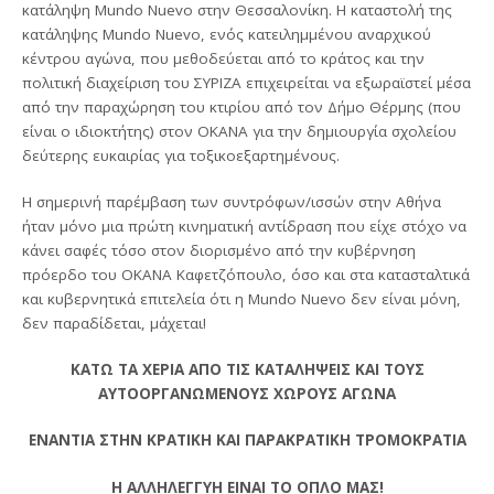
κατάληψη Mundo Nuevo στην Θεσσαλονίκη. Η καταστολή της
κατάληψης Mundo Nuevo, ενός κατειλημμένου αναρχικού
κέντρου αγώνα, που μεθοδεύεται από το κράτος και την
πολιτική διαχείριση του ΣΥΡΙΖΑ επιχειρείται να εξωραϊστεί μέσα
από την παραχώρηση του κτιρίου από τον Δήμο Θέρμης (που
είναι ο ιδιοκτήτης) στον ΟΚΑΝΑ για την δημιουργία σχολείου
δεύτερης ευκαιρίας για τοξικοεξαρτημένους.
Η σημερινή παρέμβαση των συντρόφων/ισσών στην Αθήνα
ήταν μόνο μια πρώτη κινηματική αντίδραση που είχε στόχο να
κάνει σαφές τόσο στον διορισμένο από την κυβέρνηση
πρόερδο του ΟΚΑΝΑ Καφετζόπουλο, όσο και στα κατασταλτικά
και κυβερνητικά επιτελεία ότι η Mundo Nuevo δεν είναι μόνη,
δεν παραδίδεται, μάχεται!
ΚΑΤΩ ΤΑ ΧΕΡΙΑ ΑΠΟ ΤΙΣ ΚΑΤΑΛΗΨΕΙΣ ΚΑΙ ΤΟΥΣ
ΑΥΤΟΟΡΓΑΝΩΜΕΝΟΥΣ ΧΩΡΟΥΣ ΑΓΩΝΑ
ΕΝΑΝΤΙΑ ΣΤΗΝ ΚΡΑΤΙΚΗ ΚΑΙ ΠΑΡΑΚΡΑΤΙΚΗ ΤΡΟΜΟΚΡΑΤΙΑ
Η ΑΛΛΗΛΕΓΓΥΗ ΕΙΝΑΙ ΤΟ ΟΠΛΟ ΜΑΣ!