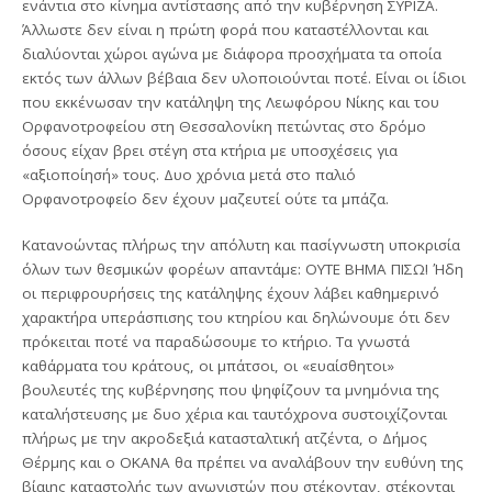
ενάντια στο κίνημα αντίστασης από την κυβέρνηση ΣΥΡΙΖΑ.
Άλλωστε δεν είναι η πρώτη φορά που καταστέλλονται και
διαλύονται χώροι αγώνα με διάφορα προσχήματα τα οποία
εκτός των άλλων βέβαια δεν υλοποιούνται ποτέ. Είναι οι ίδιοι
που εκκένωσαν την κατάληψη της Λεωφόρου Νίκης και του
Ορφανοτροφείου στη Θεσσαλονίκη πετώντας στο δρόμο
όσους είχαν βρει στέγη στα κτήρια με υποσχέσεις για
«αξιοποίησή» τους. Δυο χρόνια μετά στο παλιό
Ορφανοτροφείο δεν έχουν μαζευτεί ούτε τα μπάζα.
Κατανοώντας πλήρως την απόλυτη και πασίγνωστη υποκρισία
όλων των θεσμικών φορέων απαντάμε: OYTE BHMA ΠΙΣΩ! Ήδη
οι περιφρουρήσεις της κατάληψης έχουν λάβει καθημερινό
χαρακτήρα υπεράσπισης του κτηρίου και δηλώνουμε ότι δεν
πρόκειται ποτέ να παραδώσουμε το κτήριο. Τα γνωστά
καθάρματα του κράτους, οι μπάτσοι, οι «ευαίσθητοι»
βουλευτές της κυβέρνησης που ψηφίζουν τα μνημόνια της
καταλήστευσης με δυο χέρια και ταυτόχρονα συστοιχίζονται
πλήρως με την ακροδεξιά κατασταλτική ατζέντα, ο Δήμος
Θέρμης και ο ΟΚΑΝΑ θα πρέπει να αναλάβουν την ευθύνη της
βίαιης καταστολής των αγωνιστών που στέκονταν, στέκονται