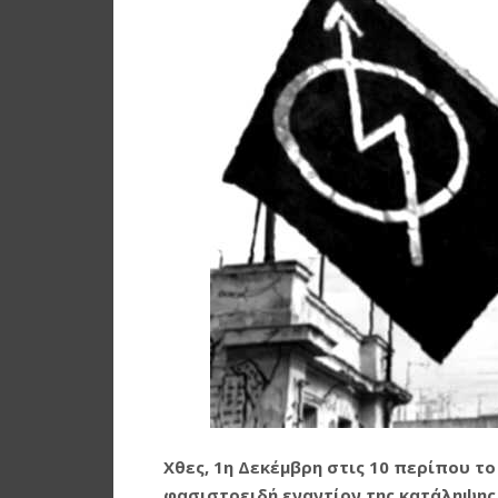
Χθες, 1η Δεκέμβρη στις 10 περίπου το
φασιστοειδή εναντίον της κατάληψης