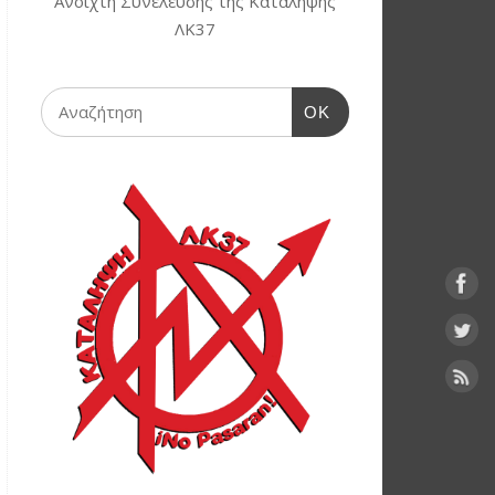
Ανοιχτή Συνέλευσης της Κατάληψης
ΛΚ37
OK