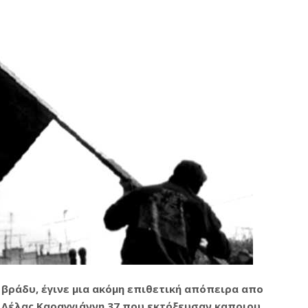
 βράδυ, έγινε μια ακόμη επιθετική απόπειρα απο
 Λέλας Καραγγιάννη 37 που εκτόξευσαν καποιου