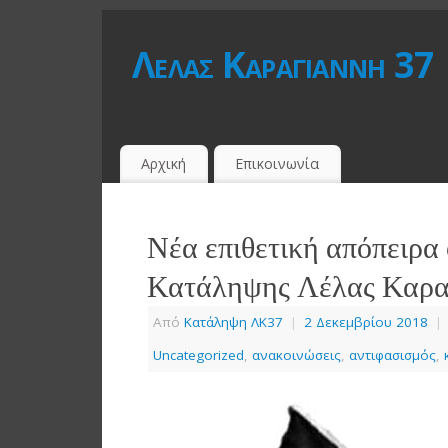
Λέλας Καραγιάννη 37
Αρχική
Επικοινωνία
Νέα επιθετική απόπειρα 
Κατάληψης Λέλας Καρα
Από
Κατάληψη ΛΚ37
|
2 Δεκεμβρίου 2018
|
Uncategorized
,
ανακοινώσεις
,
αντιφασισμός
,