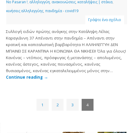
No Pasaran !
,
αλληλεγγύη
,
ανακοινώσεις
,
καταλήψεις | στέκια
,
κινήσεις αλληλεγγύης
,
πανδημία - covid19
Γράψτε ένα σχόλιο
Συλλογή ειδών πρώτης ανάγκης στην Κατάληψη Λέλας
Καραγιάννη 37 Απέναντι στην πανδημία – Απέναντι στην
κρατική και καπιταλιστική βαρβαρότητα H ΑΛΛΗΛΕΓΓΥΗ ΔΕΝ
ΜΠΑΙΝΕΙ ΣΕ ΚΑΡΑΝΤΙΝΑ Η ΚΟΙΝΩΝΙΑ ΘΑ ΝΙΚΗΣΕΙ! Όλα για όλους!
Κανένας – ντόπιος, πρόσφυγας ή μετανάστης – απολυμένος,
κανένας άστεγος, κανένας πεινασμένος, κανένας
θυσιασμένος, κανένας εγκαταλελειμμένος μόνος στην…
Continue reading
→
1
2
3
4