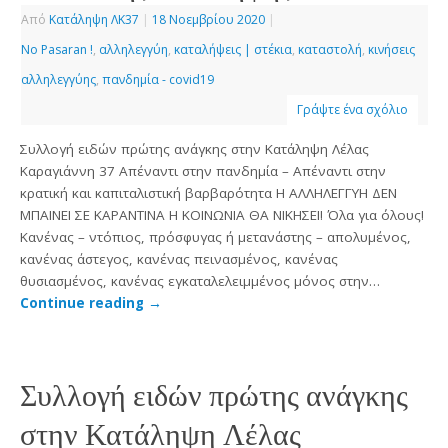
Από
Κατάληψη ΛΚ37
|
18 Νοεμβρίου 2020
|
No Pasaran !
,
αλληλεγγύη
,
καταλήψεις | στέκια
,
καταστολή
,
κινήσεις
αλληλεγγύης
,
πανδημία - covid19
Γράψτε ένα σχόλιο
Συλλογή ειδών πρώτης ανάγκης στην Κατάληψη Λέλας
Καραγιάννη 37 Απέναντι στην πανδημία – Απέναντι στην
κρατική και καπιταλιστική βαρβαρότητα H ΑΛΛΗΛΕΓΓΥΗ ΔΕΝ
ΜΠΑΙΝΕΙ ΣΕ ΚΑΡΑΝΤΙΝΑ Η ΚΟΙΝΩΝΙΑ ΘΑ ΝΙΚΗΣΕΙ! Όλα για όλους!
Κανένας – ντόπιος, πρόσφυγας ή μετανάστης – απολυμένος,
κανένας άστεγος, κανένας πεινασμένος, κανένας
θυσιασμένος, κανένας εγκαταλελειμμένος μόνος στην…
Continue reading
→
Συλλογή ειδών πρώτης ανάγκης
στην Κατάληψη Λέλας