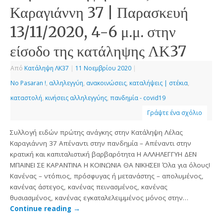
Καραγιάννη 37 | Παρασκευή
13/11/2020, 4-6 μ.μ. στην
είσοδο της κατάληψης ΛΚ37
Από
Κατάληψη ΛΚ37
|
11 Νοεμβρίου 2020
|
No Pasaran !
,
αλληλεγγύη
,
ανακοινώσεις
,
καταλήψεις | στέκια
,
καταστολή
,
κινήσεις αλληλεγγύης
,
πανδημία - covid19
Γράψτε ένα σχόλιο
Συλλογή ειδών πρώτης ανάγκης στην Κατάληψη Λέλας
Καραγιάννη 37 Απέναντι στην πανδημία – Απέναντι στην
κρατική και καπιταλιστική βαρβαρότητα H ΑΛΛΗΛΕΓΓΥΗ ΔΕΝ
ΜΠΑΙΝΕΙ ΣΕ ΚΑΡΑΝΤΙΝΑ Η ΚΟΙΝΩΝΙΑ ΘΑ ΝΙΚΗΣΕΙ! Όλα για όλους!
Κανένας – ντόπιος, πρόσφυγας ή μετανάστης – απολυμένος,
κανένας άστεγος, κανένας πεινασμένος, κανένας
θυσιασμένος, κανένας εγκαταλελειμμένος μόνος στην…
Continue reading
→