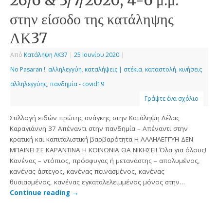
στην είσοδο της κατάληψης
ΛΚ37
Από
Κατάληψη ΛΚ37
|
25 Ιουνίου 2020
|
No Pasaran !
,
αλληλεγγύη
,
καταλήψεις | στέκια
,
καταστολή
,
κινήσεις
αλληλεγγύης
,
πανδημία - covid19
Γράψτε ένα σχόλιο
Συλλογή ειδών πρώτης ανάγκης στην Κατάληψη Λέλας
Καραγιάννη 37 Απέναντι στην πανδημία – Απέναντι στην
κρατική και καπιταλιστική βαρβαρότητα H ΑΛΛΗΛΕΓΓΥΗ ΔΕΝ
ΜΠΑΙΝΕΙ ΣΕ ΚΑΡΑΝΤΙΝΑ Η ΚΟΙΝΩΝΙΑ ΘΑ ΝΙΚΗΣΕΙ! Όλα για όλους!
Κανένας – ντόπιος, πρόσφυγας ή μετανάστης – απολυμένος,
κανένας άστεγος, κανένας πεινασμένος, κανένας
θυσιασμένος, κανένας εγκαταλελειμμένος μόνος στην…
Continue reading
→