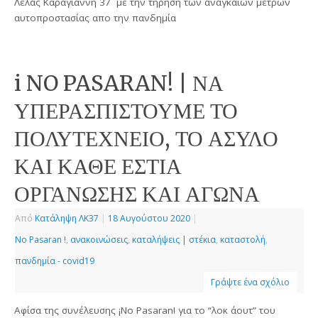
Λέλας Καραγιάννη 37 με την τήρηση των αναγκαίων μέτρων
αυτοπροστασίας απο την πανδημία
i NO PASARAN! | ΝΑ
ΥΠΕΡΑΣΠΙΣΤΟΥΜΕ ΤΟ
ΠΟΛΥΤΕΧΝΕΙΟ, ΤΟ ΑΣΥΛΟ
ΚΑΙ ΚΑΘΕ ΕΣΤΙΑ
ΟΡΓΑΝΩΣΗΣ ΚΑΙ ΑΓΩΝΑ
Από
Κατάληψη ΛΚ37
|
18 Αυγούστου 2020
|
No Pasaran !
,
ανακοινώσεις
,
καταλήψεις | στέκια
,
καταστολή
,
πανδημία - covid19
Γράψτε ένα σχόλιο
Αφίσα της συνέλευσης ¡No Pasaran! για το “λοκ άουτ” του