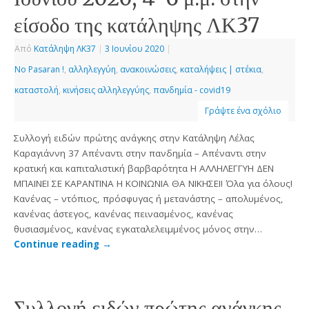
είσοδο της κατάληψης ΛΚ37
Από
Κατάληψη ΛΚ37
|
3 Ιουνίου 2020
|
No Pasaran !
,
αλληλεγγύη
,
ανακοινώσεις
,
καταλήψεις | στέκια
,
καταστολή
,
κινήσεις αλληλεγγύης
,
πανδημία - covid19
Γράψτε ένα σχόλιο
Συλλογή ειδών πρώτης ανάγκης στην Κατάληψη Λέλας
Καραγιάννη 37 Απέναντι στην πανδημία – Απέναντι στην
κρατική και καπιταλιστική βαρβαρότητα H ΑΛΛΗΛΕΓΓΥΗ ΔΕΝ
ΜΠΑΙΝΕΙ ΣΕ ΚΑΡΑΝΤΙΝΑ Η ΚΟΙΝΩΝΙΑ ΘΑ ΝΙΚΗΣΕΙ! Όλα για όλους!
Κανένας – ντόπιος, πρόσφυγας ή μετανάστης – απολυμένος,
κανένας άστεγος, κανένας πεινασμένος, κανένας
θυσιασμένος, κανένας εγκαταλελειμμένος μόνος στην…
Continue reading
→
Συλλογή ειδών πρώτης ανάγκης