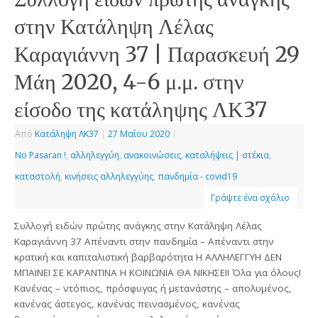
στην Κατάληψη Λέλας
Καραγιάννη 37 | Παρασκευή 29
Μάη 2020, 4-6 μ.μ. στην
είσοδο της κατάληψης ΛΚ37
Από
Κατάληψη ΛΚ37
|
27 Μαΐου 2020
|
No Pasaran !
,
αλληλεγγύη
,
ανακοινώσεις
,
καταλήψεις | στέκια
,
καταστολή
,
κινήσεις αλληλεγγύης
,
πανδημία - covid19
Γράψτε ένα σχόλιο
Συλλογή ειδών πρώτης ανάγκης στην Κατάληψη Λέλας
Καραγιάννη 37 Απέναντι στην πανδημία – Απέναντι στην
κρατική και καπιταλιστική βαρβαρότητα H ΑΛΛΗΛΕΓΓΥΗ ΔΕΝ
ΜΠΑΙΝΕΙ ΣΕ ΚΑΡΑΝΤΙΝΑ Η ΚΟΙΝΩΝΙΑ ΘΑ ΝΙΚΗΣΕΙ! Όλα για όλους!
Κανένας – ντόπιος, πρόσφυγας ή μετανάστης – απολυμένος,
κανένας άστεγος, κανένας πεινασμένος, κανένας