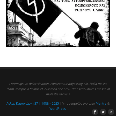
Lorem ipsum dolor sit amet, consectetur adipiscing elit. Nulla massa
diam, tempus a finibus et, euismod nec arcu. Praesent ultrices massa at
molestie facilisis.
Λέλας Καραγιάννη 37 | 1988 – 2025
| Υποστηριζόμενο από
Mantra
&
WordPress.