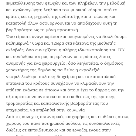
εκμετάλλευσης των φτωχών και των πληβείων, την μεθοδική
και αχαλιναγώγητη λεηλασία του φυσικού κόσμου από το
κράτος και τις μηχανές της ανάπτυξης και τη φίμωση και
καταστολή όλων όσοι αρνούνται να αποδεχτούν αυτή τη
βαρβαρότητα ως τη μόνη προοπτική.
Όσο είμαστε αναγκασμένοι και αναγκασμένες να δουλεύουμε
καθημερινά 10ωρα και 12ωρα στα κάτεργα της μισθωτής
σκλαβιάς, όσο συνεχίζεται η πλήρης ιδιωτικοποίηση του ΕΣΥ
και συνάνθρωποι μας περιμένουν σε τεράστιες λίστες
αναμονής για ένα χειρουργείο, όσο λεηλατείται ο δημόσιος
χαρακτήρας της δημόσιας παιδείας η ακροδεξιά
νεοφιλελεύθερη πολιτική διαχείριση και τα κατασταλτικά
επιτελεία του κράτους συνεχίζουν να κλιμακώνουν την
επίθεση ενάντια σε όποιον και όποια έχει το θάρρος και την
αξιοπρέπεια να αντιστέκεται στο καθεστώς της κρατικής
τρομοκρατίας και καπιταλιστικής βαρβαρότητας που
επιχειρείται να επιβληθεί στην κοινωνία.
Από τις συνεχείς αστυνομικές επιχειρήσεις και επιθέσεις στους
χώρους του πανεπιστημιακού ασύλου, τις συνδικαλιστικές
διώξεις σε εκπαιδευτικούς και σε εργαζόμενους στην