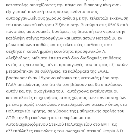
καταστολής συνεχίζοντας την πάγια και διακηρυγμένη αντι-
εξεγερτική πολιτική του κράτους ενάντια στους
αυτοοργανωμένους χώρους αγώνα με την τελευταία εκκένωση
του κοινωνικού κέντρου Ζιζάνια στην Βικτώρια στις 05/06 από
πάνοπλες αστυνομικές δυνάμεις, τη διακοπή του νερού στην
κατάληψη στέγης προσφύγων και μεταναστών Νοταρά 26 εν
μέσω καύσωνα καθώς και τις τελευταίες επιθέσεις που
δέχθηκε η κατειλημμένη κοινότητα προσφυγικών Λ.
Αλεξάνδρας. Μάλιστα έπειτα από δυο διαδοχικές επιθέσεις
εντός της γειτονιάς, πέντε προσαγωγές που οι τρεις εξ’ αυτών
μετατράπηκαν σε συλλήψεις, τα καθάρματα της ΕΛ.ΑΣ.
βασάνισαν έναν 15χρονο κάτοικο της γειτονιάς μέσα στην
ΓΑΔΑ απειλώντας τον ότι θα τον βιάσουν και θα απελάσουν
αυτόν και την οικογένεια του. Ταυτόχρονα εντείνονται οι
κατασταλτικές επιχειρήσεις στους χώρους των πανεπιστημίων
με ένα μπαράζ εκκενώσεων κατειλημμένων στεκιών όπως στο
Πολυτεχνείο Κρήτης, σε χώρους της μαθηματικής σχολής του
ΑΠΘ, την 5η εκκένωση και το γκρέμισμα του
Αυτοδιαχειριζόμενου Στεκιού Πολυτεχνείου στο ΕΜΠ, τις
αλλεπάλληλες εκκενώσεις του αναρχικού στεκιού Utopia A.D.