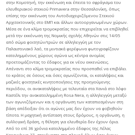
στην Κομοτηνή, την εκκένωση και έπειτα το σφράγισμα του
ελευθεριακού στεκιού Primavera στην Θεσσαλονίκη, όπως
επίσης την εκκένωση του Αυτοδιαχειριζόμενου Στεκιού
Αρχιτεκτονικής στο ΕΜΠ και άλλων αυτοοργανωμένων χώρων.
Μέσα σε ένα κλίμα τρομοκρατίας που επιχειρείται να επιβληθεί
μετά την εκκένωση της Νομικής σχολής Αθηνών στις 14/05
από σώμα φοιτητών/τριών σε αλληλεγγύη με τον
Παλαιστινιακό λαό, τα μιντιακά φερέφωνα φωτογραφίζουν
κατειλημμένους χώρους αγώνα ως κέντρα ανομίας
προετοιμάζοντας το έδαφος για εκ νέου εκκενώσεις.
Απέναντι στο κλίμα τρομοκρατίας που προσπαθεί να επιβάλει
το κράτος σε όσους και όσες αγωνίζονται, οι καταλήψεις και
μαζικές φοιτητικές κινητοποιήσεις της προηγούμενης
περιόδου, οι ανακαταλήψεις με τελευταία στα Χανιά στο λόφο
Καστέλι την ανακατειλημμένη Rosa Nera, η αλληλεγγύη μεταξύ
των αγωνιζόμενων και η οργάνωση των καταπιεσμένων στη
βάση απέδειξαν ότι οι αγώνες μας δεν έχουν να φοβηθούν
τίποτα. Η μαχητική αντίσταση στους δρόμους, η οργάνωση, η
συλλογική δράση, η θέληση για ελευθερία δεν έχουν όρια.
Από το επί 36 χρόνια κατειλημμένο έδαφος της Λέλας