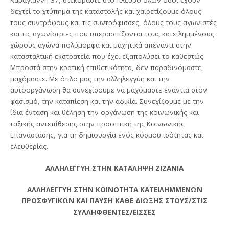
Καραγιάννη 37, στεκόμαστε στο πλευρό όλων όσοι έχουν
δεχτεί το χτύπημα της καταστολής και χαιρετίζουμε όλους
τους συντρόφους και τις συντρόφισσες, όλους τους αγωνιστές
και τις αγωνίστριες που υπερασπίζονται τους κατειλημμένους
χώρους αγώνα πολύμορφα και μαχητικά απέναντι στην
κατασταλτική εκστρατεία που έχει εξαπολύσει το καθεστώς.
Μπροστά στην κρατική επιθετικότητα, δεν παραδινόμαστε,
μαχόμαστε. Με όπλο μας την αλληλεγγύη και την
αυτοοργάνωση θα συνεχίσουμε να μαχόμαστε ενάντια στον
φασισμό, την καταπίεση και την αδικία. Συνεχίζουμε με την
ίδια ένταση και θέληση την οργάνωση της κοινωνικής και
ταξικής αντεπίθεσης στην προοπτική της Κοινωνικής
Επανάστασης, για τη δημιουργία ενός κόσμου ισότητας και
ελευθερίας.
ΑΛΛΗΛΕΓΓΥΗ ΣΤΗΝ ΚΑΤΑΛΗΨΗ ΖΙΖΑΝΙΑ
ΑΛΛΗΛΕΓΓΥΗ ΣΤΗΝ ΚΟΙΝΟΤΗΤΑ ΚΑΤΕΙΛΗΜΜΕΝΩΝ
ΠΡΟΣΦΥΓΙΚΩΝ ΚΑΙ ΠΑΥΣΗ ΚΑΘΕ ΔΙΩΞΗΣ ΣΤΟΥΣ/ΣΤΙΣ
ΣΥΛΛΗΦΘΕΝΤΕΣ/ΕΙΣΣΕΣ