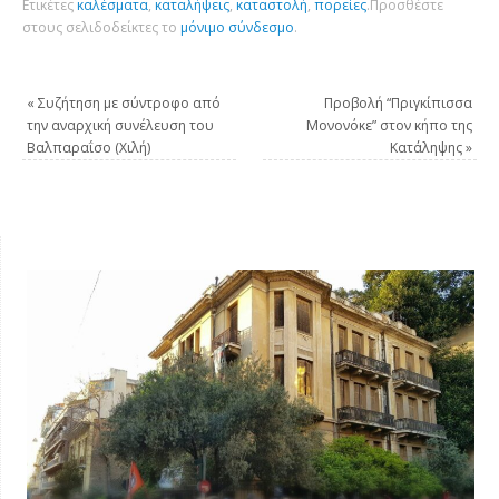
Ετικέτες
καλέσματα
,
καταλήψεις
,
καταστολή
,
πορείες
.
Προσθέστε
στους σελιδοδείκτες το
μόνιμο σύνδεσμο
.
«
Συζήτηση με σύντροφο από
Προβολή “Πριγκίπισσα
την αναρχική συνέλευση του
Μονονόκε” στον κήπο της
Βαλπαραΐσο (Χιλή)
Κατάληψης
»