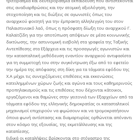
τριτοβάθμια και δευτεροβάθμια εκπαίδευση που αντιστέκονται
στις αναδιαρθρώσεις και την ατομική αξιολόγηση, την
στοχοποίηση και τις διώξεις σε αγωνιστές όπως του
αναρχικού φοιτητή για την έμπρακτη αλληλεγγύη του στον
Παλαιστινιακό λαό, όπως η πρόσφατη δίωξη του αναρχικού Γ.
Καλαϊτζίδη για την αποτύπωση απόψεων σε μέσα κοινωνικής
δικτύωσης, την αστυνομική εισβολή στα γραφεία της Ταξικής
Αντεπίθεσης στα Εξάρχεια και τις προσαγωγές αγωνιστών και
την κατασταλτική μεθόδευση εναντίον αναρχικού αντιφασίστα
για τη συμμετοχή του στην συγκέντρωση έξω από το εφετείο
την ημέρα της απόφασης στη δίκη για τα τάγματα εφόδου της
Χ.Α μέχρι τις συνεχιζόμενες επιθέσεις και εκκενώσεις
κατειλημμένων χώρων ζωής και αγώνα και τους καθημερινούς
προπηλακισμούς και τις επιθέσεις που δέχονται κάτοικοι,
εργαζόμενοι και θαμώνες στην γειτονιά των Εξαρχείων από τα
τάγματα εφόδου της ελληνικής δημοκρατίας οι κατασταλτικοί
μηχανισμοί επιχειρούν να φιμώσουν και να τρομοκρατήσουν
όποια φωνή αντίστασης και διαμαρτυρίας ορθώνεται απέναντι
στον κόσμο της εξουσίας, της εκμετάλλευσης και της
καταπίεσης.
Ειδικά οι καταλήψεις βρίσκονται στο στόχαστρο της