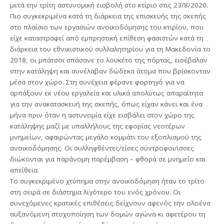
μετά την τρίτη αστυνομική εισβολή στο κτίριο στις 23/8/2020.
Πιο συγκεκριμένα κατά τη διάρκεια της επισκευής της σκεπής
στο πλαίσιο των εργασιών ανοικοδόμησης του κτιρίου, που
είχε καταστραφεί από εμπρηστική επίθεση φασιστών κατά τη
διάρκεια του εθνικιστικού συλλαλητηρίου για τη Μακεδονία το
2018, οι μπάτσοι σπάσανε το λουκέτο της πόρτας, εισέβαλαν
στην κατάληψη και συνέλαβαν δώδεκα άτομα που βρίσκονταν
μέσα στον χώρο. Στη συνέχεια φέρανε φορτηγό για να
αρπάξουν εκ νέου εργαλεία και υλικά απολύτως απαραίτητα
για την ανακατασκευή της σκεπής, όπως είχαν κάνει και ένα
μήνα πριν όταν η αστυνομία είχε εισβάλει στον χώρο της
κατάληψης μαζί με υπαλλήλους της εφορίας νεοτέρων
μνημείων, αφαιρώντας μεγάλο κομμάτι του εξοπλισμού της
ανοικοδόμησης. Οι συλληφθέντες/είσες σύντροφοι/ισσες
διώκονται για παράνομη παρέμβαση – φθορά σε μνημείο και
απείθεια.
Το συγκεκριμένο χτύπημα στην ανοικοδόμηση ήταν το τρίτο
στη σειρά σε διάστημα λιγότερο του ενός χρόνου. Οι
συνεχόμενες κρατικές επιθέσεις δείχνουν αφενός την ολοένα
αυξανόμενη στοχοποίηση των δομών αγώνα κι αφετέρου τη