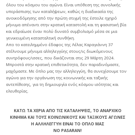
όλου του κόσμου του αγώνα. Είναι υπόθεση της συνολικής
υπεράσπισης των καταλήψεων, καθώς η διαδικασία της
ανοικοδόμησης από την πρώτη στιγμή της έστειλε ηχηρό
μήνυμα απέναντι στην κρατική καταστολή και τη φασιστική βία
και εδραίωσε έναν πολύ δυνατό συμβολισμό μέσα σε μια
γενικευμένη κατασταλτική συνθήκη.
Απο το κατειλημμένο έδαφος της Λέλας Καραγιάννη 37
στέλνουμε μήνυμα αλληλεγγύης στους/ις διωκόμενους
συντρόφους/ισσες, που δικάζονται στις 29 Μάρτη 2024.
Μπροστά στην κρατική επιθετικότητα, δεν παραδινόμαστε,
μαχόμαστε. Με όπλο μας την αλληλεγγύη, θα συνεχίσουμε τον
αγώνα για την οργάνωση της κοινωνικής και ταξικής
αντεπίθεσης, για τη δημιουργία ενός κόσμου ισότητας και
ελευθερίας.
ΚΑΤΩ ΤΑ ΧΕΡΙΑ ΑΠΟ ΤΙΣ ΚΑΤΑΛΗΨΕΙΣ, ΤΟ ΑΝΑΡΧΙΚΟ
ΚΙΝΗΜΑ ΚΑΙ ΤΟΥΣ ΚΟΙΝΩΝΙΚΟΥΣ ΚΑΙ ΤΑΞΙΚΟΥΣ ΑΓΩΝΕΣ
Η ΑΛΛΗΛΕΓΓΥΗ ΕΙΝΑΙ ΤΟ ΟΠΛΟ ΜΑΣ
NO PASARAN!