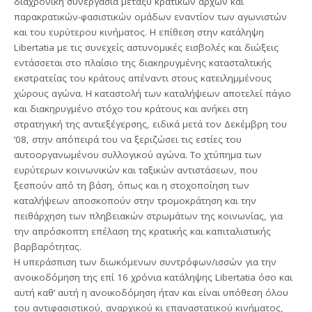
διαχρονική συνεργασία μεταξύ κρατικών αρχών και
παρακρατικών-φασιστικών ομάδων εναντίον των αγωνιστών
και του ευρύτερου κινήματος. Η επίθεση στην κατάληψη
Libertatia με τις συνεχείς αστυνομικές εισβολές και διώξεις
εντάσσεται στο πλαίσιο της διακηρυγμένης κατασταλτικής
εκστρατείας του κράτους απέναντι στους κατειλημμένους
χώρους αγώνα. Η καταστολή των καταλήψεων αποτελεί πάγιο
και διακηρυγμένο στόχο του κράτους και ανήκει στη
στρατηγική της αντιεξέγερσης, ειδικά μετά τον Δεκέμβρη του
’08, στην απόπειρά του να ξεριζώσει τις εστίες του
αυτοοργανωμένου συλλογικού αγώνα. Το χτύπημα των
ευρύτερων κοινωνικών και ταξικών αντιστάσεων, που
ξεσπούν από τη βάση, όπως και η στοχοποίηση των
καταλήψεων αποσκοπούν στην τρομοκράτηση και την
πειθάρχηση των πληβειακών στρωμάτων της κοινωνίας, για
την απρόσκοπτη επέλαση της κρατικής και καπιταλιστικής
βαρβαρότητας.
Η υπεράσπιση των διωκόμενων συντρόφων/ισσών για την
ανοικοδόμηση της επί 16 χρόνια κατάληψης Libertatia όσο και
αυτή καθ’ αυτή η ανοικοδόμηση ήταν και είναι υπόθεση όλου
του αντιφασιστικού, αναρχικού κι επαναστατικού κινήματος,