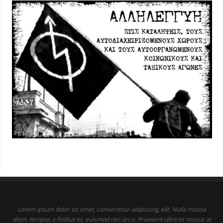
Lorem ipsum dolor sit amet, consectetur adipiscing elit. Nulla massa
diam, tempus a finibus et, euismod nec arcu. Praesent ultrices massa at