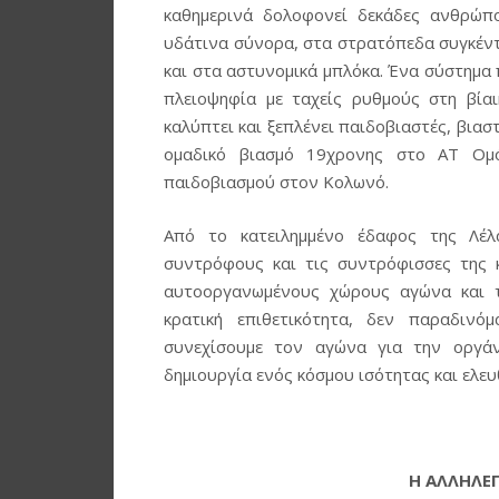
καθημερινά δολοφονεί δεκάδες ανθρώπο
υδάτινα σύνορα, στα στρατόπεδα συγκέντ
και στα αστυνομικά μπλόκα. Ένα σύστημα π
πλειοψηφία με ταχείς ρυθμούς στη βία
καλύπτει και ξεπλένει παιδοβιαστές, βια
ομαδικό βιασμό 19χρονης στο ΑΤ Ομόν
παιδοβιασμού στον Κολωνό.
Από το κατειλημμένο έδαφος της Λέλ
συντρόφους και τις συντρόφισσες της 
αυτοοργανωμένους χώρους αγώνα και τι
κρατική επιθετικότητα, δεν παραδινό
συνεχίσουμε τον αγώνα για την οργάνω
δημιουργία ενός κόσμου ισότητας και ελευ
Η ΑΛΛΗΛΕΓ