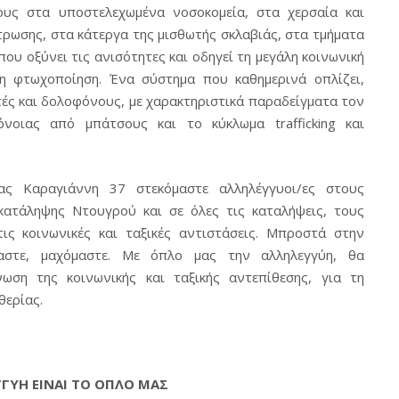
υς στα υποστελεχωμένα νοσοκομεία, στα χερσαία και
ρωσης, στα κάτεργα της μισθωτής σκλαβιάς, στα τμήματα
ου οξύνει τις ανισότητες και οδηγεί τη μεγάλη κοινωνική
ιη φτωχοποίηση. Ένα σύστημα που καθημερινά οπλίζει,
στές και δολοφόνους, με χαρακτηριστικά παραδείγματα τον
οιας από μπάτσους και το κύκλωμα trafficking και
ας Καραγιάννη 37 στεκόμαστε αλληλέγγυοι/ες στους
κατάληψης Ντουγρού και σε όλες τις καταλήψεις, τους
ς κοινωνικές και ταξικές αντιστάσεις. Μπροστά στην
μαστε, μαχόμαστε. Με όπλο μας την αλληλεγγύη, θα
ση της κοινωνικής και ταξικής αντεπίθεσης, για τη
θερίας.
ΓΥΗ ΕΙΝΑΙ ΤΟ ΟΠΛΟ ΜΑΣ