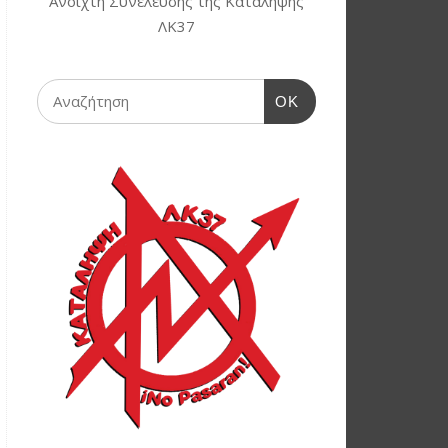
Ανοιχτή Συνέλευσης της Κατάληψης
ΛΚ37
OK