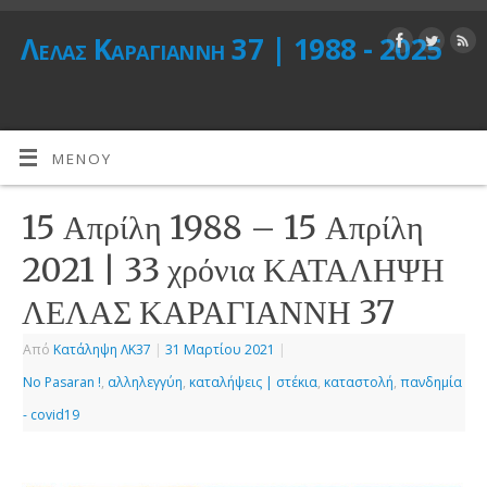
Λέλας Καραγιάννη 37 | 1988 - 2025
ΜΕΝΟΎ
15 Απρίλη 1988 – 15 Απρίλη
2021 | 33 χρόνια ΚΑΤΑΛΗΨΗ
ΛΕΛΑΣ ΚΑΡΑΓΙΑΝΝΗ 37
Από
Κατάληψη ΛΚ37
|
31 Μαρτίου 2021
|
No Pasaran !
,
αλληλεγγύη
,
καταλήψεις | στέκια
,
καταστολή
,
πανδημία
- covid19