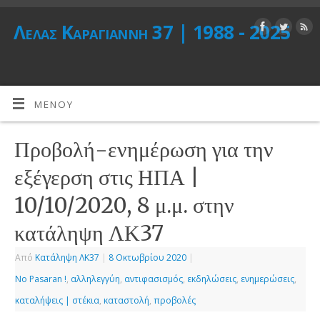
Λέλας Καραγιάννη 37 | 1988 - 2025
ΜΕΝΟΎ
Προβολή-ενημέρωση για την
εξέγερση στις ΗΠΑ |
10/10/2020, 8 μ.μ. στην
κατάληψη ΛΚ37
Από
Κατάληψη ΛΚ37
|
8 Οκτωβρίου 2020
|
No Pasaran !
,
αλληλεγγύη
,
αντιφασισμός
,
εκδηλώσεις
,
ενημερώσεις
,
καταλήψεις | στέκια
,
καταστολή
,
προβολές