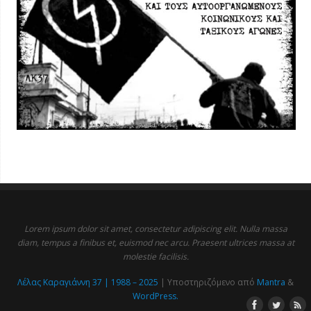
Lorem ipsum dolor sit amet, consectetur adipiscing elit. Nulla massa
diam, tempus a finibus et, euismod nec arcu. Praesent ultrices massa at
molestie facilisis.
Λέλας Καραγιάννη 37 | 1988 – 2025
| Υποστηριζόμενο από
Mantra
&
WordPress.