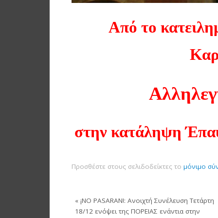
Από το κατειλη
Καρ
Αλληλεγ
στην κατάληψη Έπα
Προσθέστε στους σελιδοδείκτες το
μόνιμο σύ
«
¡NO PASARAN!: Ανοιχτή Συνέλευση Τετάρτη
18/12 ενόψει της ΠΟΡΕΙΑΣ ενάντια στην