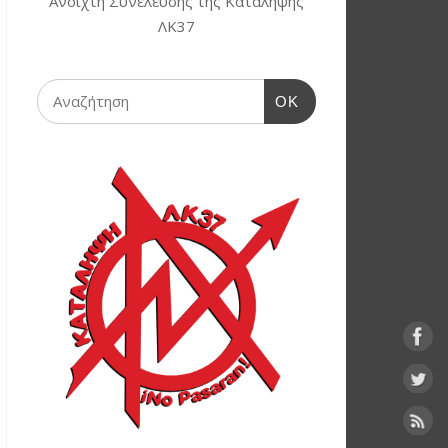
Ανοιχτή Συνέλευσης της Κατάληψης
ΛΚ37
OK