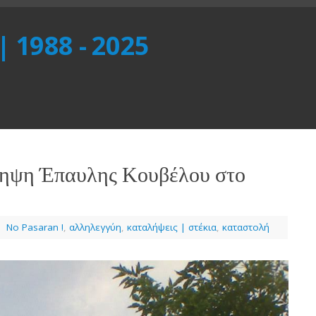
 | 1988 - 2025
ληψη Έπαυλης Κουβέλου στο
|
No Pasaran !
,
αλληλεγγύη
,
καταλήψεις | στέκια
,
καταστολή