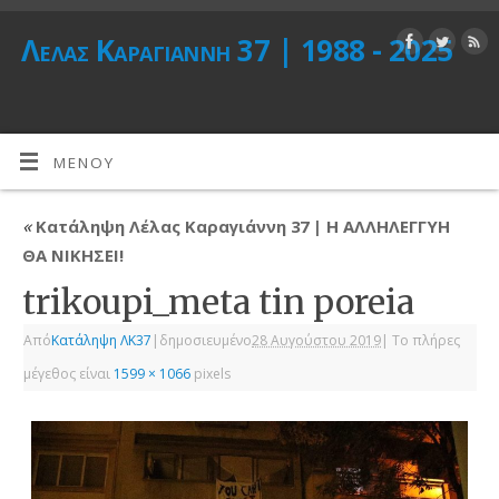
Λέλας Καραγιάννη 37 | 1988 - 2025
ΜΕΝΟΎ
«
Κατάληψη Λέλας Καραγιάννη 37 | Η ΑΛΛΗΛΕΓΓΥΗ
ΘΑ ΝΙΚΗΣΕΙ!
trikoupi_meta tin poreia
Από
Κατάληψη ΛΚ37
|
δημοσιευμένο
28 Αυγούστου 2019
|
Το πλήρες
μέγεθος είναι
1599 × 1066
pixels