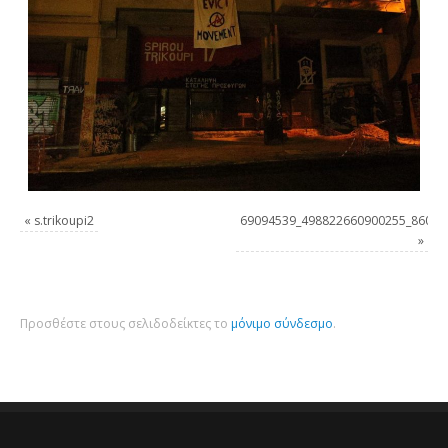
«
s.trikoupi2
69094539_498822660900255_86077
»
Προσθέστε στους σελιδοδείκτες το
μόνιμο σύνδεσμο
.