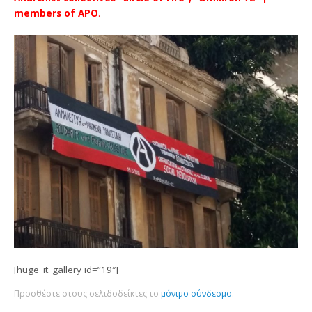
members of APO
.
[huge_it_gallery id=”19″]
Προσθέστε στους σελιδοδείκτες το
μόνιμο σύνδεσμο
.