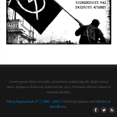
Lorem ipsum dolor sit amet, consectetur adipiscing elit. Nulla massa
diam, tempus a finibus et, euismod nec arcu. Praesent ultrices massa at
molestie facilisis.
Λέλας Καραγιάννη 37 | 1988 – 2025
| Υποστηριζόμενο από
Mantra
&
WordPress.