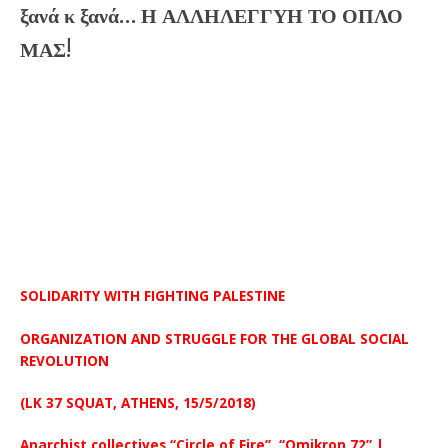
ξανά κ ξανά… Η ΑΛΛΗΛΕΓΓΥΗ ΤΟ ΟΠΛΟ
ΜΑΣ!
ΑΛΛΗΛΕΓΓΥΗ ΣΤΗΝ ΜΑΧΟΜΕΝΗ ΠΑΛΑΙΣΤΙΝΗ
ΟΡΓΑΝΩΣΗ ΚΑΙ ΑΓΩΝΑΣ ΓΙΑ ΤΗΝ ΠΑΓΚΟΣΜΙΑ ΚΟΙΝΩΝΙΚΗ
ΕΠΑΝΑΣΤΑΣΗ
(Κατάληψη ΛΚ37 15/5/2018) |
Αναρχικές συλλογηκότητες Κύκλος της Φωτιάς,
Όμικρον 72 μέλη της Α.Π.Ο./Ο.Σ.
SOLIDARITY WITH FIGHTING PALESTINE
ORGANIZATION AND STRUGGLE FOR THE GLOBAL SOCIAL
REVOLUTION
(LK 37 SQUAT, ATHENS, 15/5/2018)
Anarchist collectives “Circle of Fire”, “Omikron 72” |