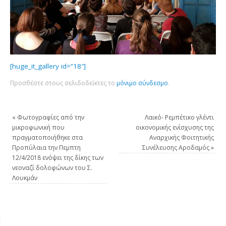
[huge_it_gallery id=”18″]
Προσθέστε στους σελιδοδείκτες το
μόνιμο σύνδεσμο
.
«
Φωτογραφίες από την
Λαικό- Ρεμπέτικο γλέντι
μικροφωνική που
οικονομικής ενίσχυσης της
πραγματοποιήθηκε στα
Αναρχικής Φοιτητικής
Προπύλαια την Πεμπτη
Συνέλευσης Αροδαμός
»
12/4/2018 ενόψει της δίκης των
νεοναζί δολοφώνων του Σ.
Λουκμάν