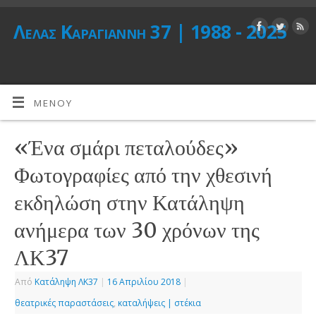
Λέλας Καραγιάννη 37 | 1988 - 2025
ΜΕΝΟΎ
«Ένα σμάρι πεταλούδες»
Φωτογραφίες από την χθεσινή
εκδηλώση στην Κατάληψη
ανήμερα των 30 χρόνων της
ΛΚ37
Από
Κατάληψη ΛΚ37
|
16 Απριλίου 2018
|
θεατρικές παραστάσεις
,
καταλήψεις | στέκια