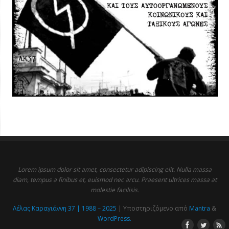
Lorem ipsum dolor sit amet, consectetur adipiscing elit. Nulla massa
diam, tempus a finibus et, euismod nec arcu. Praesent ultrices massa at
molestie facilisis.
Λέλας Καραγιάννη 37 | 1988 – 2025
| Υποστηριζόμενο από
Mantra
&
WordPress.