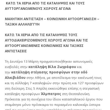
ΚΑΤΩ ΤΑ ΧΕΡΙΑ ΑΠΟ ΤΙΣ ΚΑΤΑΛΗΨΕΙΣ ΚΑΙ ΤΟΥΣ
ΑΥΤΤΟΡΓΑΝΩΜΕΝΟΥΣ ΧΩΡΟΥΣ ΑΓΩΝΑ
ΜΑΧΗΤΙΚΗ ΑΝΤΙΣΤΑΣΗ – ΚΟΙΝΩΝΙΚΗ ΑΥΤΟΟΡΓΑΝΩΣΗ –
ΤΑΞΙΚΗ ΑΛΛΗΛΕΓΓΥΗ
ΚΑΤΩ ΤΑ ΧΕΡΙΑ ΑΠΟ ΤΙΣ ΚΑΤΑΛΗΨΕΙΣ ΤΟΥΣ
ΑΥΤΟΔΙΑΧΕΙΡΙΖΟΜΕΝΟΥΣ ΧΩΡΟΥΣ ΑΓΩΝΑ ΚΑΙ ΤΙΣ
ΑΥΤΟΟΡΓΑΝΩΜΕΝΕΣ ΚΟΙΝΩΝΙΚΕΣ ΚΑΙ ΤΑΞΙΚΕΣ
ΑΝΤΙΣΤΑΣΕΙΣ
Τη Δευτέρα 13 Μάρτη πραγματοποιήθηκαν αστυνομικές
εισβολές στην
κατάληψη Βίλα Ζωγράφου
και
την
κατάληψη στέγασης προσφύγων στην οδό
Αλκιβιάδου
στην Αθήνα, με αποτέλεσμα την εκκένωσή τους
και τη σύλληψη 7 καταληψιών στην πρώτη και 127 προσφύγων
στη δεύτερη. Στις 5 Απρίλη εκκενώθηκε επίσης η στεγαστική
κατάληψη προσφύγων
Άλμπατρος
στη Θεσσαλονίκη.
Πρόκειται για τη συνέχεια του ίδιου κατασταλτικού έργου που
σταμάτησε μόνο πρόσκαιρα το περασμένο καλοκαίρι ύστερα
από τις εκκενώσεις τριών καταλήψεων στέγασης προσφύγων