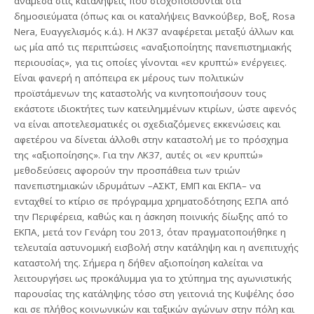
ανάμεσα στις καταλήψεις που στοχοποιούνται στα
δημοσιεύματα (όπως και οι καταλήψεις Βανκούβερ, Βοξ, Rosa
Nera, Ευαγγελισμός κ.ά.). Η ΛΚ37 αναφέρεται μεταξύ άλλων και
ως μία από τις περιπτώσεις «αναξιοποίητης πανεπιστημιακής
περιουσίας», για τις οποίες γίνονται «εν κρυπτώ» ενέργειες.
Είναι φανερή η απόπειρα εκ μέρους των πολιτικών
προϊστάμενων της καταστολής να κινητοποιήσουν τους
εκάστοτε ιδιοκτήτες των κατειλημμένων κτιρίων, ώστε αφενός
να είναι αποτελεσματικές οι σχεδιαζόμενες εκκενώσεις και
αφετέρου να δίνεται άλλοθι στην καταστολή με το πρόσχημα
της «αξιοποίησης». Για την ΛΚ37, αυτές οι «εν κρυπτώ»
μεθοδεύσεις αφορούν την προσπάθεια των τριών
πανεπιστημιακών ιδρυμάτων –ΑΣΚΤ, ΕΜΠ και ΕΚΠΑ– να
ενταχθεί το κτίριο σε πρόγραμμα χρηματοδότησης ΕΣΠΑ από
την Περιφέρεια, καθώς και η άσκηση ποινικής δίωξης από το
ΕΚΠΑ, μετά τον Γενάρη του 2013, όταν πραγματοποιήθηκε η
τελευταία αστυνομική εισβολή στην κατάληψη και η ανεπιτυχής
καταστολή της. Σήμερα η δήθεν αξιοποίηση καλείται να
λειτουργήσει ως προκάλυμμα για το χτύπημα της αγωνιστικής
παρουσίας της κατάληψης τόσο στη γειτονιά της Κυψέλης όσο
και σε πλήθος κοινωνικών και ταξικών αγώνων στην πόλη και