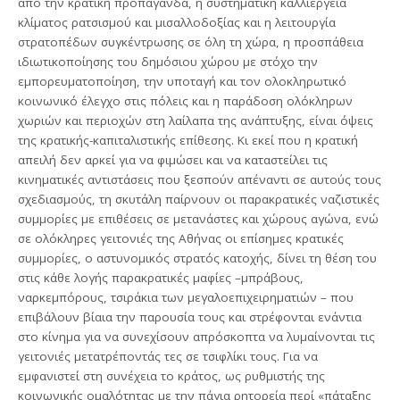
από την κρατική προπαγάνδα, η συστηματική καλλιέργεια
κλίματος ρατσισμού και μισαλλοδοξίας και η λειτουργία
στρατοπέδων συγκέντρωσης σε όλη τη χώρα, η προσπάθεια
ιδιωτικοποίησης του δημόσιου χώρου με στόχο την
εμπορευματοποίηση, την υποταγή και τον ολοκληρωτικό
κοινωνικό έλεγχο στις πόλεις και η παράδοση ολόκληρων
χωριών και περιοχών στη λαίλαπα της ανάπτυξης, είναι όψεις
της κρατικής-καπιταλιστικής επίθεσης. Κι εκεί που η κρατική
απειλή δεν αρκεί για να φιμώσει και να καταστείλει τις
κινηματικές αντιστάσεις που ξεσπούν απέναντι σε αυτούς τους
σχεδιασμούς, τη σκυτάλη παίρνουν οι παρακρατικές ναζιστικές
συμμορίες με επιθέσεις σε μετανάστες και χώρους αγώνα, ενώ
σε ολόκληρες γειτονιές της Αθήνας οι επίσημες κρατικές
συμμορίες, ο αστυνομικός στρατός κατοχής, δίνει τη θέση του
στις κάθε λογής παρακρατικές μαφίες –μπράβους,
ναρκεμπόρους, τσιράκια των μεγαλοεπιχειρηματιών – που
επιβάλουν βίαια την παρουσία τους και στρέφονται ενάντια
στο κίνημα για να συνεχίσουν απρόσκοπτα να λυμαίνονται τις
γειτονιές μετατρέποντάς τες σε τσιφλίκι τους. Για να
εμφανιστεί στη συνέχεια το κράτος, ως ρυθμιστής της
κοινωνικής ομαλότητας με την πάγια ρητορεία περί «πάταξης