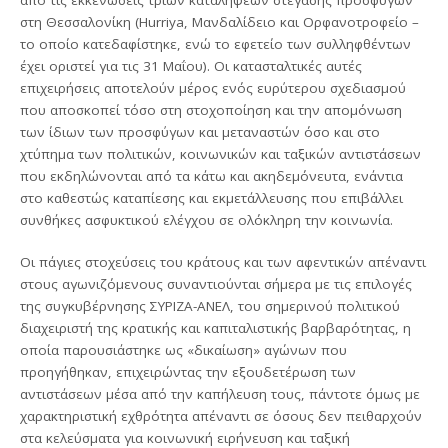
στη Θεσσαλονίκη (Hurriya, Μανδαλίδειο και Ορφανοτροφείο –
το οποίο κατεδαφίστηκε, ενώ το εφετείο των συλληφθέντων
έχει οριστεί για τις 31 Μαΐου). Οι κατασταλτικές αυτές
επιχειρήσεις αποτελούν μέρος ενός ευρύτερου σχεδιασμού
που αποσκοπεί τόσο στη στοχοποίηση και την απομόνωση
των ίδιων των προσφύγων και μεταναστών όσο και στο
χτύπημα των πολιτικών, κοινωνικών και ταξικών αντιστάσεων
που εκδηλώνονται από τα κάτω και ακηδεμόνευτα, ενάντια
στο καθεστώς καταπίεσης και εκμετάλλευσης που επιβάλλει
συνθήκες ασφυκτικού ελέγχου σε ολόκληρη την κοινωνία.
Οι πάγιες στοχεύσεις του κράτους και των αφεντικών απέναντι
στους αγωνιζόμενους συναντιούνται σήμερα με τις επιλογές
της συγκυβέρνησης ΣΥΡΙΖΑ-ΑΝΕΛ, του σημερινού πολιτικού
διαχειριστή της κρατικής και καπιταλιστικής βαρβαρότητας, η
οποία παρουσιάστηκε ως «δικαίωση» αγώνων που
προηγήθηκαν, επιχειρώντας την εξουδετέρωση των
αντιστάσεων μέσα από την καπήλευση τους, πάντοτε όμως με
χαρακτηριστική εχθρότητα απέναντι σε όσους δεν πειθαρχούν
στα κελεύσματα για κοινωνική ειρήνευση και ταξική