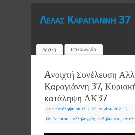
Λέλας Καραγιάννη 37
Αρχική
Επικοινωνία
Aνοιχτή Συνέλευση Αλλ
Καραγιάννη 37, Κυριακή
κατάληψη ΛΚ37
Από
Κατάληψη ΛΚ37
|
23 Ιουνίου 2021
|
No Pasaran !
,
αλληλεγγύη
,
εκδηλώσεις
,
καταλή