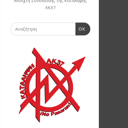
Ανοιχτή Συνέλευσης της Κατάληψης
ΛΚ37
OK